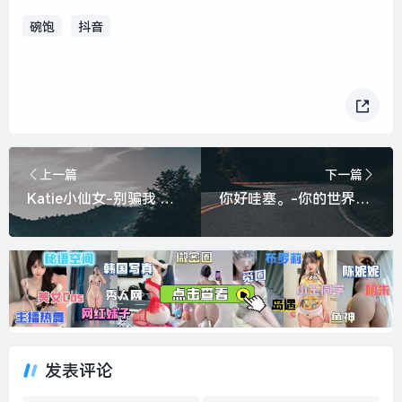
碗饱
抖音
上一篇
下一篇
Katie小仙女-别骗我 我的心是薯片做的#直播摇舞接力挑战 #抖音潮流舞蹈大赛直播赛区
你好哇塞。-你的世界有我就够了
发表评论