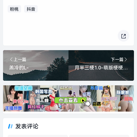
粉桃
抖音
上一篇
下一篇
羔冷的L-
月半三梗1.0-萌版梗梗@月半三梗
发表评论