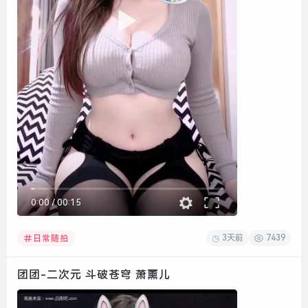
0:00
/
00:15
3天前
7439
日常随拍
团团-二次元 斗破苍穹 萧薰儿