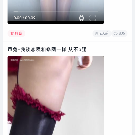
0:00
/
00:09
2天前
835
抖音
乖兔-我谈恋爱和修图一样 从不p腿