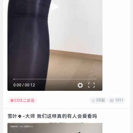
0:00
/
00:12
3天前
1011
COS二次元
雪叶🍀-大师 我们这样真的有人会爱看吗