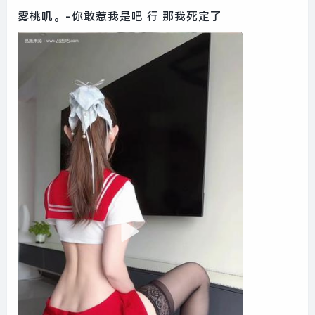
雾桃叽。-你敢惹我是吧 行 那我死定了