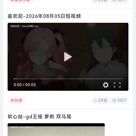
穿搭写真
喜欢尼-2026年08月05日短视频
0:00
/
00:05
2天前
3257
抖音
软心挞-gd王摇 萝莉 双马尾