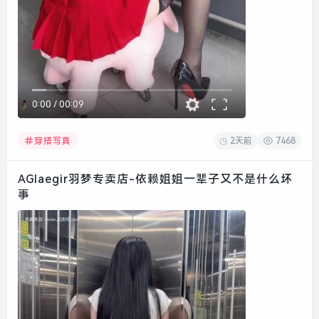
0:00
/
00:09
2天前
7468
穿搭写真
AGIaegir羽梦专卖店-依赖姐姐一辈子又不是什么坏
事