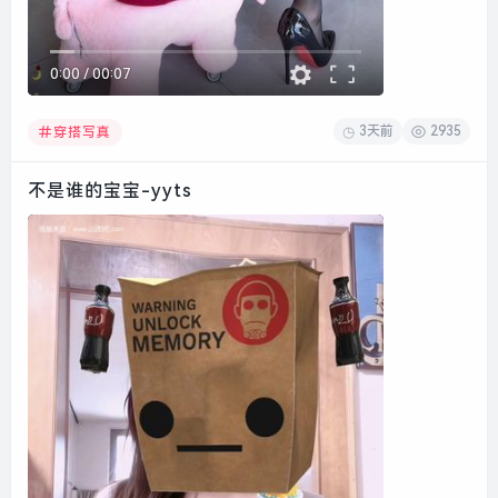
0:00
/
00:07
3天前
2935
穿搭写真
不是谁的宝宝-yyts