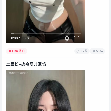
0:00
/
00:09
1天前
6334
日常随拍
土豆粉-战袍限时返场