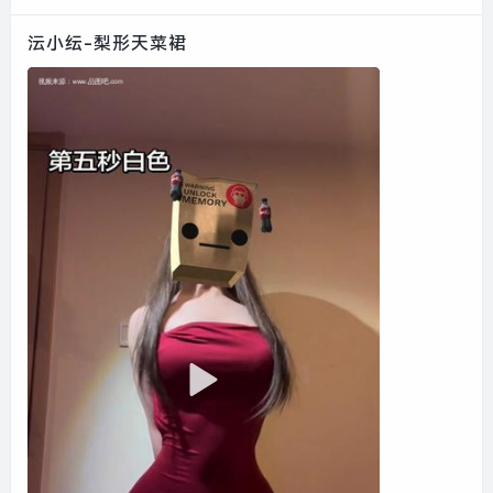
沄小纭-梨形天菜裙